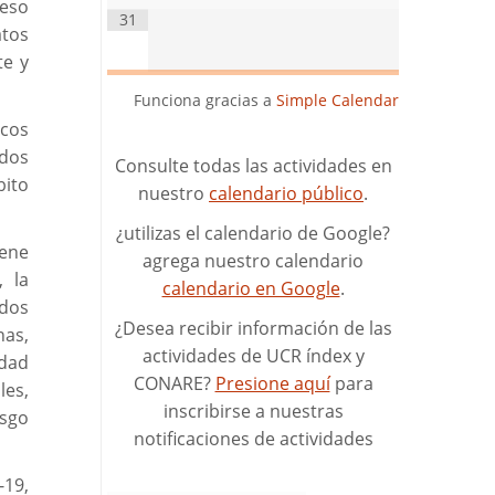
ceso
31
atos
te y
Funciona gracias a
Simple Calendar
icos
ados
Consulte todas las actividades en
bito
nuestro
calendario público
.
¿utilizas el calendario de Google?
iene
agrega nuestro calendario
 la
calendario en Google
.
ados
¿Desea recibir información de las
nas,
actividades de UCR índex y
idad
CONARE?
Presione aquí
para
les,
inscribirse a nuestras
esgo
notificaciones de actividades
19,