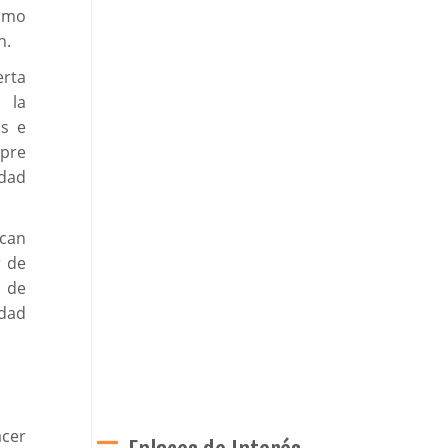
cómo
n.
rta
 la
as e
mpre
idad
can
r de
a de
idad
cer