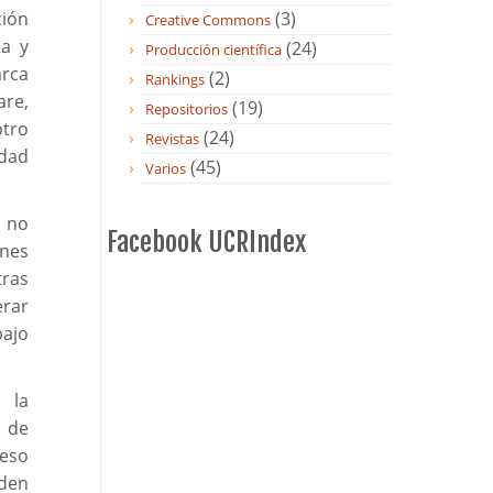
ción
(3)
Creative Commons
da y
(24)
Producción científica
rca
(2)
Rankings
are,
(19)
Repositorios
tro
(24)
Revistas
dad
(45)
Varios
, no
Facebook UCRIndex
ones
tras
rar
bajo
 la
o de
reso
eden