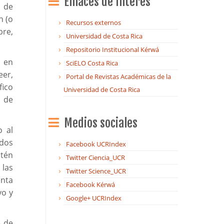
Enlaces de Interés
 de
n (o
Recursos externos
bre,
Universidad de Costa Rica
Repositorio Institucional Kérwá
 en
SciELO Costa Rica
er,
Portal de Revistas Académicas de la
fico
Universidad de Costa Rica
 de
Medios sociales
o al
ados
Facebook UCRIndex
tén
Twitter Ciencia_UCR
 las
Twitter Science_UCR
enta
Facebook Kérwá
vo y
Google+ UCRIndex
e de