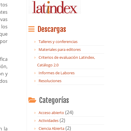
tos
ntes
vas
 los
Descargas
 que
 por
Talleres y conferencias
Materiales para editores
Criterios de evaluación Latindex,
fica
Catálogo 2.0
ón,
Informes de Labores
ón y
ados
Resoluciones
Categorías
(24)
Acceso abierto
(2)
Actividades
(2)
n la
Ciencia Abierta