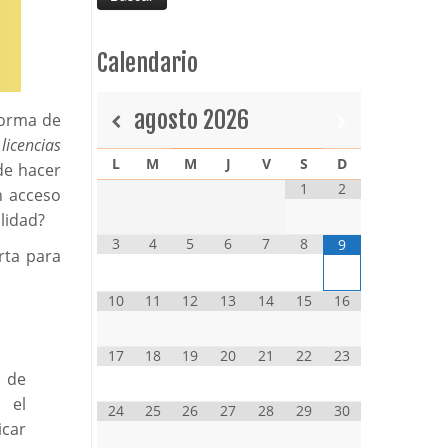
Calendario
agosto
2026
forma de
,
licencias
L
M
M
J
V
S
D
de hacer
1
2
n acceso
lidad?
3
4
5
6
7
8
9
rta para
10
11
12
13
14
15
16
17
18
19
20
21
22
23
 de
 el
24
25
26
27
28
29
30
car