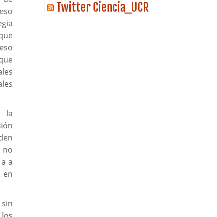
Twitter Ciencia_UCR
ceso
egia
 que
ceso
 que
ales
ales
 la
sión
eden
 no
 a a
 en
 sin
 los