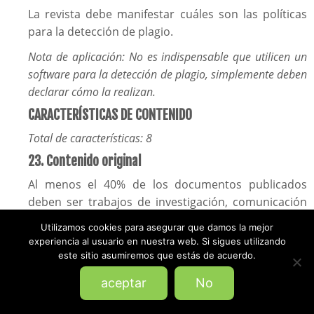
La revista debe manifestar cuáles son las políticas
para la detección de plagio.
Nota de aplicación: No es indispensable que utilicen un
software para la detección de plagio, simplemente deben
declarar cómo la realizan
.
CARACTERÍSTICAS DE CONTENIDO
Total de características: 8
23. Contenido original
Al menos el 40% de los documentos publicados
deben ser trabajos de investigación, comunicación
científica o creación originales: artículos originales
Utilizamos cookies para asegurar que damos la mejor
de investigación, artículos de revisión, artículos de
experiencia al usuario en nuestra web. Si sigues utilizando
opinión, ensayos y casos clínicos.
este sitio asumiremos que estás de acuerdo.
Nota de aplicación: Si la revista no hace uso de secciones
aceptar
No
o categorías que faciliten calificar esta característica,