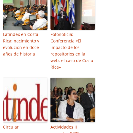
Latindex en Costa
Fotonoticia:
Rica: nacimiento y
Conferencia «El
evolución en doce
impacto de los
años de historia
repositorios en la
web: el caso de Costa
Rica»
Circular
Actividades II