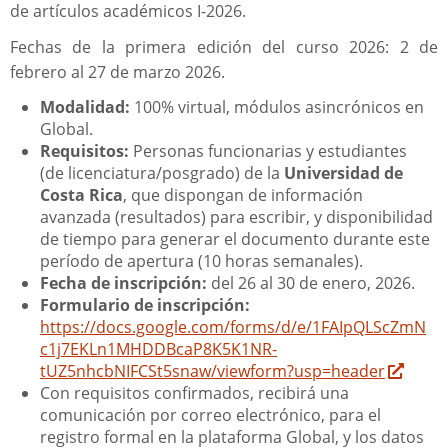
de artículos académicos I-2026.
Fechas de la primera edición del curso 2026: 2 de
febrero al 27 de marzo 2026.
Modalidad:
100% virtual, módulos asincrónicos en
Global.
Requisitos:
Personas funcionarias y estudiantes
(de licenciatura/posgrado) de la
Universidad de
Costa Rica
, que dispongan de información
avanzada (resultados) para escribir, y disponibilidad
de tiempo para generar el documento durante este
período de apertura (10 horas semanales).
Fecha de inscripción:
del 26 al 30 de enero, 2026.
Formulario de inscripción:
https://docs.google.com/forms/d/e/1FAIpQLScZmN
c1j7EKLn1MHDDBcaP8K5K1NR-
tUZ5nhcbNIFCSt5snaw/viewform?usp=header
Con requisitos confirmados, recibirá una
comunicación por correo electrónico, para el
registro formal en la plataforma Global, y los datos