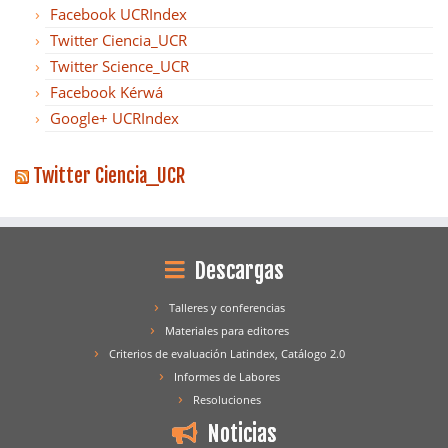
Facebook UCRIndex
Twitter Ciencia_UCR
Twitter Science_UCR
Facebook Kérwá
Google+ UCRIndex
Twitter Ciencia_UCR
Descargas
Talleres y conferencias
Materiales para editores
Criterios de evaluación Latindex, Catálogo 2.0
Informes de Labores
Resoluciones
Noticias