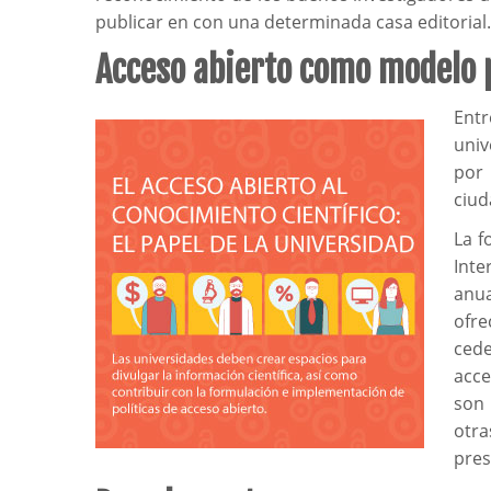
publicar en con una determinada casa editorial.
Acceso abierto como modelo p
Entr
univ
por 
ciud
La f
Inte
anu
ofre
ced
acce
son 
otr
pres