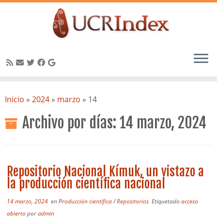
Saltar
al
Inicio
»
2024
»
marzo
»
14
contenido
Archivo por días:
14 marzo, 2024
Repositorio Nacional Kímuk, un vistazo a
la producción científica nacional
14 marzo, 2024
en
Producción científica
/
Repositorios
Etiquetado
acceso
abierto
por
admin