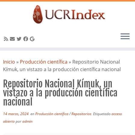
Saltar
al
Inicio
»
Producción científica
»
Repositorio Nacional
contenido
Kímuk, un vistazo a la producción científica nacional
Repositorio Nacional Kímuk, un
vistazo a la producción científica
nacional
14 marzo, 2024
en
Producción científica
/
Repositorios
Etiquetado
acceso
abierto
por
admin