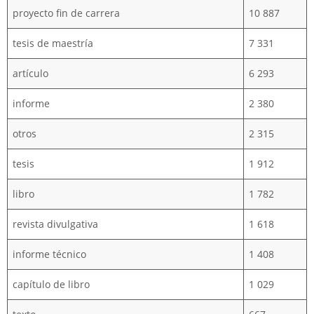
proyecto fin de carrera
10 887
tesis de maestría
7 331
artículo
6 293
informe
2 380
otros
2 315
tesis
1 912
libro
1 782
revista divulgativa
1 618
informe técnico
1 408
capítulo de libro
1 029