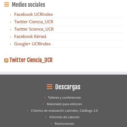
Medios sociales
Facebook UCRIndex
Twitter Ciencia_UCR
Twitter Science_UCR
Facebook Kérwá
Google+ UCRIndex
Twitter Ciencia_UCR
Descargas
Talleres y conferencias
Materiales para editores
Criterios de evaluación Latindex, Catálogo 2.0
Informes de Labores
Resoluciones