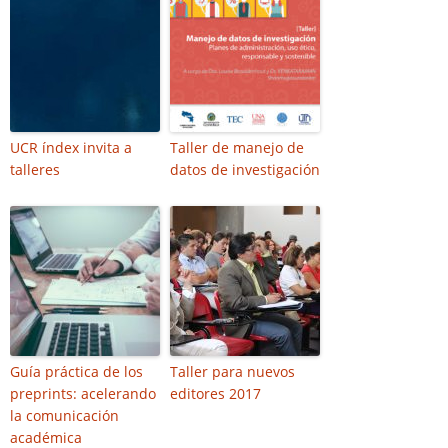
UCR índex invita a
Taller de manejo de
talleres
datos de investigación
Guía práctica de los
Taller para nuevos
preprints: acelerando
editores 2017
la comunicación
académica