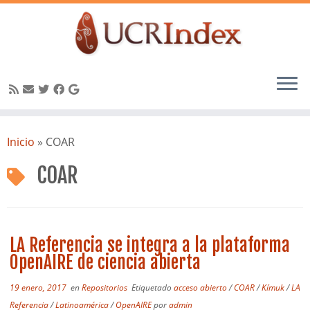
Saltar
al
Inicio
»
COAR
contenido
COAR
LA Referencia se integra a la plataforma
OpenAIRE de ciencia abierta
19 enero, 2017
en
Repositorios
Etiquetado
acceso abierto
/
COAR
/
Kímuk
/
LA
Referencia
/
Latinoamérica
/
OpenAIRE
por
admin