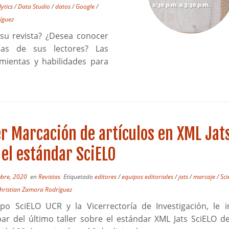
ytics
/
Data Studio
/
datos
/
Google
/
íguez
e su revista? ¿Desea conocer
cias de sus lectores? Las
mientas y habilidades para
er Marcación de artículos en XML Jat
 el estándar SciELO
bre, 2020
en
Revistas
Etiquetado
editores
/
equipos editoriales
/
jats
/
marcaje
/
Sci
hristian Zamora Rodríguez
ipo SciELO UCR y la Vicerrectoría de Investigación, le i
par del último taller sobre el estándar XML Jats SciELO de