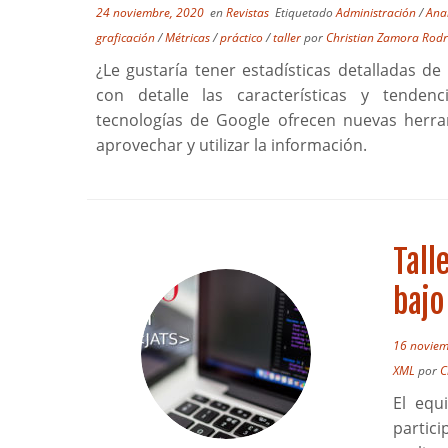
24 noviembre, 2020
en
Revistas
Etiquetado
Administración
/
Anal
graficación
/
Métricas
/
práctico
/
taller
por
Christian Zamora Rodr
¿Le gustaría tener estadísticas detalladas d
con detalle las características y tenden
tecnologías de Google ofrecen nuevas herra
aprovechar y utilizar la información.
Tall
bajo
16 noviem
XML
por
C
El equ
partici