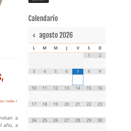
Calendario
agosto
2026
L
M
M
J
V
S
D
1
2
3
4
5
6
8
9
7
s,
10
11
12
13
14
15
16
elo
/
taller
/
17
18
19
20
21
22
23
nvitan a
24
25
26
27
28
29
30
l año, a