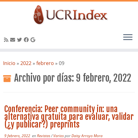
Saltar
al
Inicio
»
2022
»
febrero
»
09
contenido
Archivo por días:
9 febrero, 2022
Conferencia: Peer community in: una
alternativa gratuita para evaluar, validar
(¿y publicar?) preprints
9 febrero, 2022
en
Revistas
/
Varios
por
Daisy Arroyo Mora