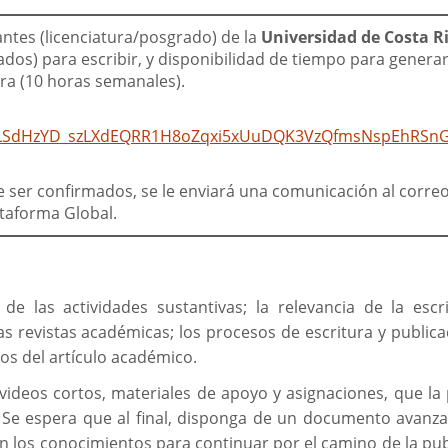
ntes (licenciatura/posgrado) de la
Universidad de Costa R
os) para escribir, y disponibilidad de tiempo para generar
ra (10 horas semanales).
IpQLSdHzYD_szLXdEQRR1H8oZqxi5xUuDQK3VzQfmsNspEhRSnG
de ser confirmados, se le enviará una comunicación al corre
lataforma Global.
e las actividades sustantivas; la relevancia de la escr
 revistas académicas; los procesos de escritura y publicac
dos del artículo académico.
videos cortos, materiales de apoyo y asignaciones, que la
. Se espera que al final, disponga de un documento avanz
on los conocimientos para continuar por el camino de la pub